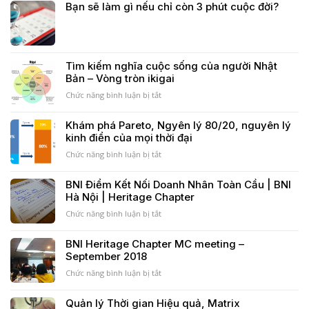
Bạn sẽ làm gì nếu chỉ còn 3 phút cuộc đời?
Tết
Ngày
Trung
Hội
Thu)
Kết
Nối
Kinh
Tìm kiếm nghĩa cuộc sống của người Nhật
Doanh
Bản – Vòng tròn ikigai
BNI
Chức năng bình luận bị tắt
ở
Tìm
kiếm
Khám phá Pareto, Ngyên lý 80/20, nguyên lý
nghĩa
kinh điển của mọi thời đại
cuộc
sống
Chức năng bình luận bị tắt
ở
của
Khám
người
phá
BNI Điểm Kết Nối Doanh Nhân Toàn Cầu | BNI
Nhật
Pareto,
Hà Nội | Heritage Chapter
Bản
Ngyên
–
lý
Chức năng bình luận bị tắt
ở
Vòng
80/20,
BNI
tròn
nguyên
Điểm
BNI Heritage Chapter MC meeting –
ikigai
lý
Kết
September 2018
kinh
Nối
điển
Doanh
Chức năng bình luận bị tắt
ở
của
Nhân
BNI
mọi
Toàn
Heritage
Quản lý Thời gian Hiệu quả, Matrix
thời
Cầu
Chapter