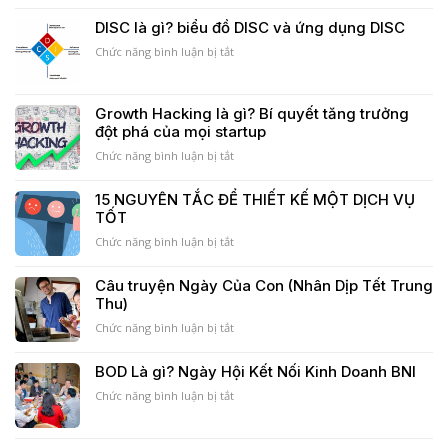
Lá
công
hơn
thư
DISC là gì? biểu đồ DISC và ứng dụng DISC
của
8
của
SME
Tỷ
Chức năng bình luận bị tắt
người
ở
Đô
phụ
DISC
của
nữ
là
tỷ
107
gì?
Growth Hacking là gì? Bí quyết tăng trưởng
phú
tuổi
biểu
đột phá của mọi startup
Mỹ
giúp
đồ
Chuck
vực
DISC
Chức năng bình luận bị tắt
ở
Feeney
dậy
và
Growth
tinh
ứng
Hacking
15 NGUYÊN TẮC ĐỂ THIẾT KẾ MỘT DỊCH VỤ
thần
dụng
là
TỐT
DISC
gì?
Bí
Chức năng bình luận bị tắt
ở
quyết
15
tăng
NGUYÊN
Câu truyện Ngày Của Con (Nhân Dịp Tết Trung
trưởng
TẮC
Thu)
đột
ĐỂ
phá
THIẾT
Chức năng bình luận bị tắt
ở
của
KẾ
Câu
mọi
MỘT
truyện
BOD Là gì? Ngày Hội Kết Nối Kinh Doanh BNI
startup
DỊCH
Ngày
VỤ
Chức năng bình luận bị tắt
Của
ở
TỐT
Con
BOD
(Nhân
Là
Dịp
gì?