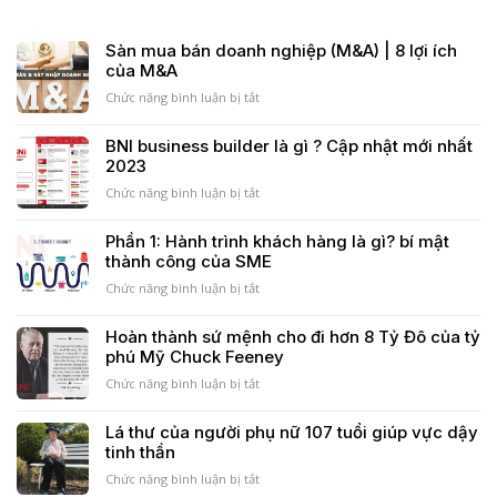
Sàn mua bán doanh nghiệp (M&A) | 8 lợi ích
của M&A
Chức năng bình luận bị tắt
ở
Sàn
mua
BNI business builder là gì ? Cập nhật mới nhất
bán
2023
doanh
nghiệp
Chức năng bình luận bị tắt
ở
(M&A)
BNI
|
business
Phần 1: Hành trình khách hàng là gì? bí mật
8
builder
thành công của SME
lợi
là
ích
gì
Chức năng bình luận bị tắt
ở
của
?
Phần
M&A
Cập
1:
Hoàn thành sứ mệnh cho đi hơn 8 Tỷ Đô của tỷ
nhật
Hành
phú Mỹ Chuck Feeney
mới
trình
nhất
khách
Chức năng bình luận bị tắt
ở
2023
hàng
Hoàn
là
thành
Lá thư của người phụ nữ 107 tuổi giúp vực dậy
gì?
sứ
tinh thần
bí
mệnh
mật
cho
Chức năng bình luận bị tắt
ở
thành
đi