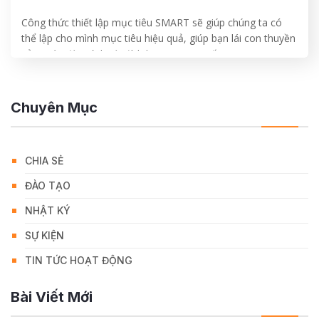
Công thức thiết lập mục tiêu SMART sẽ giúp chúng ta có
thể lập cho mình mục tiêu hiệu quả, giúp bạn lái con thuyền
của cuộc đời mình tới đích bạn mong muốn.
CONTINUE READING
→
Chuyên Mục
CHIA SẺ
ĐÀO TẠO
NHẬT KÝ
SỰ KIỆN
TIN TỨC HOẠT ĐỘNG
Bài Viết Mới