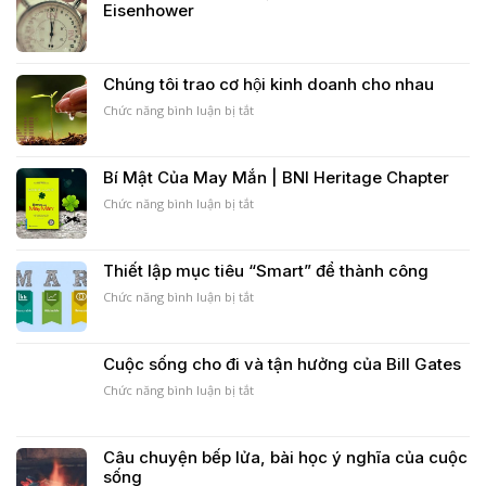
Eisenhower
đại
|
MC
BNI
meeting
Hà
–
Nội
September
Chúng tôi trao cơ hội kinh doanh cho nhau
|
2018
Heritage
Chức năng bình luận bị tắt
ở
Chapter
Chúng
tôi
trao
Bí Mật Của May Mắn | BNI Heritage Chapter
cơ
hội
Chức năng bình luận bị tắt
ở
kinh
Bí
doanh
Mật
cho
Của
Thiết lập mục tiêu “Smart” để thành công
nhau
May
Mắn
Chức năng bình luận bị tắt
ở
|
Thiết
BNI
lập
Heritage
mục
Cuộc sống cho đi và tận hưởng của Bill Gates
Chapter
tiêu
“Smart”
Chức năng bình luận bị tắt
ở
để
Cuộc
thành
sống
công
cho
Câu chuyện bếp lửa, bài học ý nghĩa của cuộc
đi
sống
và