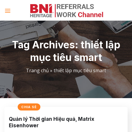
Skip
to
content
Tag Archives:
thiết lập
mục tiêu smart
Trang chủ
»
thiết lập mục tiêu smart
CHIA SẺ
Quản lý Thời gian Hiệu quả, Matrix
Eisenhower