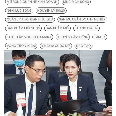
MỞ RỘNG QUAN HỆ KINH DOANH
MỤC ĐÍCH SỐNG
NGHỊ LỰC SỐNG
NGUYÊN LÝ 80/20
QUẢN LÝ THỜI GIAN HIỆU QUẢ
SÀN MUA BÁN DOANH NGHIỆP
SẢN PHẨM MŨI NHỌN
SẢN PHẨM MỒI
THANG GIÁ TRỊ
THIẾT LẬP MỤC TIÊU SMART
TRUYỀN CẢM HỨNG
TÂM LÝ
VÒNG TRÒN IKIGAI
Ý NGHĨA CUỘC ĐỜI
ĐÀO TẠO