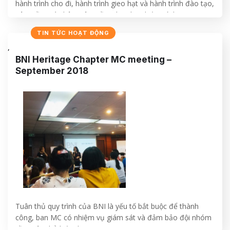
hành trình cho đi, hành trình gieo hạt và hành trình đào tạo,
nâng tầm cá nhân, nâng tầm doanh nghiệp mình.
NHẬT KÝ
TIN TỨC HOẠT ĐỘNG
CONTINUE READING
→
,
BNI Heritage Chapter MC meeting –
September 2018
Tuân thủ quy trình của BNI là yếu tố bắt buộc để thành
công, ban MC có nhiệm vụ giám sát và đảm bảo đội nhóm
cần tuân thủ luật chơi