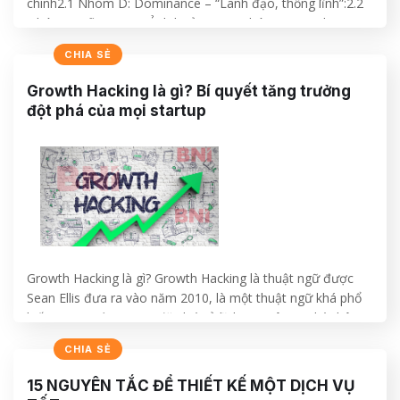
chính2.1 Nhóm D: Dominance – “Lãnh đạo, thống lĩnh”:2.2
Nhóm I: Influence – “Ảnh hưởng”:2.3 Nhóm S: Steadiness –
“Kiên định”:2.4 Nhóm C: Compliance – “Tuân Thủ”3 Bạn
CHIA SẺ
thuộc nhóm DISC nào?4 Ứng dụng của DISC DISC là gì?
DISC được công…
Growth Hacking là gì? Bí quyết tăng trưởng
đột phá của mọi startup
CONTINUE READING
→
Growth Hacking là gì? Growth Hacking là thuật ngữ được
Sean Ellis đưa ra vào năm 2010, là một thuật ngữ khá phổ
biến trong giới startup đặc biệt ở lĩnh vực công nghệ thông
tin, tuy nhiên nó cũng phổ biến trong giới Marketing, là một
CHIA SẺ
su hướng cho các công ty vừa và…
15 NGUYÊN TẮC ĐỂ THIẾT KẾ MỘT DỊCH VỤ
CONTINUE READING
→