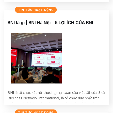
CONTINUE READING
→
CHIA SẺ
ĐÀO TẠO
NHẬT KÝ
SỰ KIỆN
TIN TỨC HOẠT ĐỘNG
,
,
,
,
BNI là gì | BNI Hà Nội – 5 LỢI ÍCH CỦA BNI
BNI là tổ chức kết nối thương mại toàn cầu viết tắt của 3 từ
Business Network International, là tổ chức duy nhất trên
thế giới có thể đo lường được sự thành công bằng tổng số
cơ hội kinh doanh và doanh số mà thành viên trao nhau
TIN TỨC HOẠT ĐỘNG