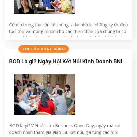
Cứ dịp trung thu cận kề chúng ta lại nhớ lại những ký ức đẹp
tuổi thơ và mong muốn cho các thiên thần của chúng ta có
những ký ức đẹp, niềm vui, hạnh phúc, gắn bó với ký ức đẹp
suốt cuộc đời. Câu chuyện dưới đây rất ý nghĩa, nhắn nhủ
TIN TỨC HOẠT ĐỘNG
tới…
BOD Là gì? Ngày Hội Kết Nối Kinh Doanh BNI
CONTINUE READING
→
BOD là gì? Viết tắt của Business Open Day, ngày mà các
doanh nhân tham gia giao lưu kết nối, gia tăng các mối