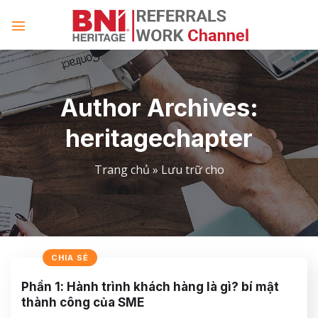
Skip
to
content
Author Archives:
heritagechapter
Trang chủ
»
Lưu trữ cho
CHIA SẺ
Phần 1: Hành trình khách hàng là gì? bí mật
thành công của SME