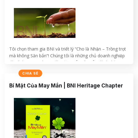
Tôi chọn tham gia BNI và triết lý “Cho là Nhận – Trồng trọt
mà không Săn bắn”! Chúng tôi là những chủ doanh nghiệp
dù rất bận rộn, nhưng đều đặn mỗi tuần vẫn dành thời gian
để gặp gỡ, thăm hỏi, hiện diện trước các thành viên khác
CHIA SẺ
trong BNI… chúng tôi đang…
Bí Mật Của May Mắn | BNI Heritage Chapter
CONTINUE READING
→