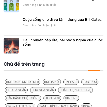
nhau
May
Mắn
Chức năng bình luận bị tắt
ở
|
Thiết
BNI
lập
Heritage
mục
Cuộc sống cho đi và tận hưởng của Bill Gates
Chapter
tiêu
“Smart”
Chức năng bình luận bị tắt
ở
để
Cuộc
thành
sống
công
cho
Câu chuyện bếp lửa, bài học ý nghĩa của cuộc
đi
sống
và
tận
hưởng
của
Bill
Chủ đề trên trang
Gates
BNI BUSINESS BUILDER
BNI HÀ NỘI
BNI LÀ GÌ
BOD LÀ GÌ
CHO LÀ NHẬN
CHO NHÀ NHẬN
CHẤT LƯỢNG DỊCH VỤ
CÂN BẰNG CUỘC SỐNG
DISC LÀ GÌ
GIA ĐÌNH
GROWTH HACKING
HÀNH TRÌNH KHÁCH HÀNG
IKIGAI