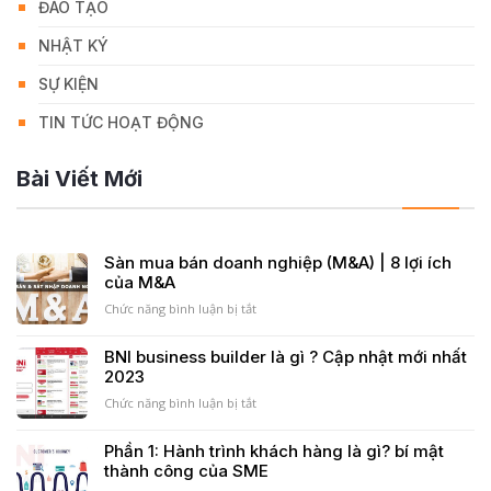
ĐÀO TẠO
NHẬT KÝ
SỰ KIỆN
TIN TỨC HOẠT ĐỘNG
Bài Viết Mới
Sàn mua bán doanh nghiệp (M&A) | 8 lợi ích
của M&A
Chức năng bình luận bị tắt
ở
Sàn
mua
BNI business builder là gì ? Cập nhật mới nhất
bán
2023
doanh
nghiệp
Chức năng bình luận bị tắt
ở
(M&A)
BNI
|
business
Phần 1: Hành trình khách hàng là gì? bí mật
8
builder
thành công của SME
lợi
là