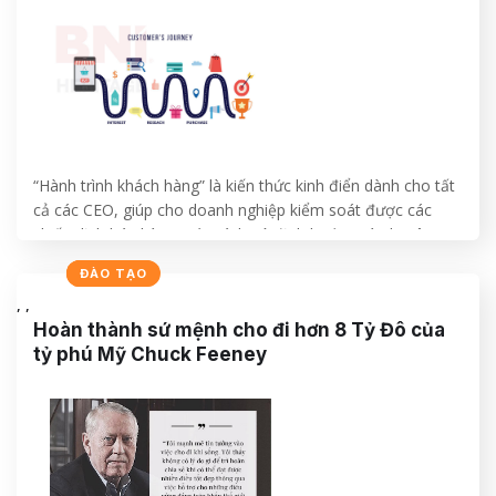
“Hành trình khách hàng” là kiến thức kinh điển dành cho tất
cả các CEO, giúp cho doanh nghiệp kiểm soát được các
chiến dịch bán hàng một cách có định hướng và chuyên
nghiệp.
NHẬT KÝ
CHIA SẺ
ĐÀO TẠO
,
,
CONTINUE READING
→
Hoàn thành sứ mệnh cho đi hơn 8 Tỷ Đô của
tỷ phú Mỹ Chuck Feeney