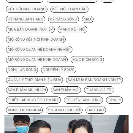
KẾT NỐI KINH DOANH
KẾT NỐI TOÀN CẦU
KỸ NĂNG BÁN HÀNG
KỸ NĂNG SỐNG
M&A
MUA BÁN DOANH NGHIỆP
MẠNG KẾT NỐI
MỞ RỘNG KẾT NỐI KINH DOANH
MỞ RỘNG QUAN HỆ DOANH NGHIỆP
MỞ RỘNG QUAN HỆ KINH DOANH
MỤC ĐÍCH SỐNG
NGHỊ LỰC SỐNG
NGUYÊN LÝ 80/20
QUẢN LÝ THỜI GIAN HIỆU QUẢ
SÀN MUA BÁN DOANH NGHIỆP
SẢN PHẨM MŨI NHỌN
SẢN PHẨM MỒI
THANG GIÁ TRỊ
THIẾT LẬP MỤC TIÊU SMART
TRUYỀN CẢM HỨNG
TÂM LÝ
VÒNG TRÒN IKIGAI
Ý NGHĨA CUỘC ĐỜI
ĐÀO TẠO