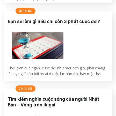
quan hệ, hợp tác kinh doanh.
CHIA SẺ
CONTINUE READING
→
Bạn sẽ làm gì nếu chỉ còn 3 phút cuộc đời?
Thời gian quá ngắn, cuộc đời như một cơn gió, phải chăng
là suy nghĩ của bất kỳ ai ở một lúc nào đó, hay một thời
đểm nào đó, thế còn bạn ?
CHIA SẺ
CONTINUE READING
→
Tìm kiếm nghĩa cuộc sống của người Nhật
Bản – Vòng tròn ikigai