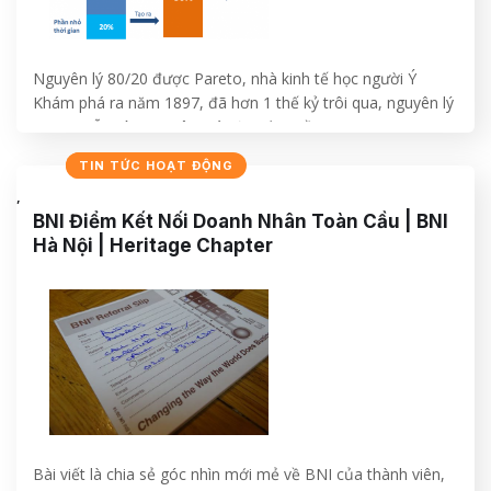
Nguyên lý 80/20 được Pareto, nhà kinh tế học người Ý
Khám phá ra năm 1897, đã hơn 1 thế kỷ trôi qua, nguyên lý
Pareto vẫn còn nguyên giá trị trường tồn.
NHẬT KÝ
TIN TỨC HOẠT ĐỘNG
CONTINUE READING
→
,
BNI Điểm Kết Nối Doanh Nhân Toàn Cầu | BNI
Hà Nội | Heritage Chapter
Bài viết là chia sẻ góc nhìn mới mẻ về BNI của thành viên,