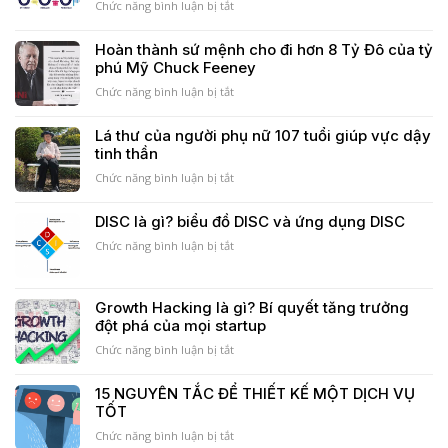
ích
gì
Chức năng bình luận bị tắt
ở
của
?
Phần
M&A
Cập
1:
Hoàn thành sứ mệnh cho đi hơn 8 Tỷ Đô của tỷ
nhật
Hành
phú Mỹ Chuck Feeney
mới
trình
nhất
khách
Chức năng bình luận bị tắt
ở
2023
hàng
Hoàn
là
thành
Lá thư của người phụ nữ 107 tuổi giúp vực dậy
gì?
sứ
tinh thần
bí
mệnh
mật
cho
Chức năng bình luận bị tắt
ở
thành
đi
Lá
công
hơn
thư
DISC là gì? biểu đồ DISC và ứng dụng DISC
của
8
của
SME
Tỷ
Chức năng bình luận bị tắt
người
ở
Đô
phụ
DISC
của
nữ
là
tỷ
107
gì?
Growth Hacking là gì? Bí quyết tăng trưởng
phú
tuổi
biểu
đột phá của mọi startup
Mỹ
giúp
đồ
Chuck
vực
DISC
Chức năng bình luận bị tắt
ở
Feeney
dậy
và
Growth
tinh
ứng
Hacking
15 NGUYÊN TẮC ĐỂ THIẾT KẾ MỘT DỊCH VỤ
thần
dụng
là
TỐT
DISC
gì?
Bí
Chức năng bình luận bị tắt
ở