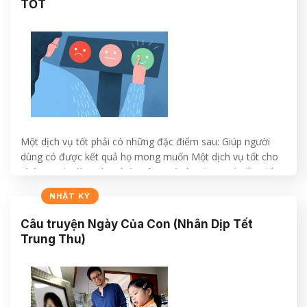
TỐT
Một dịch vụ tốt phải có những đặc điểm sau: Giúp người
dùng có được kết quả họ mong muốn Một dịch vụ tốt cho
phép người dùng thực hiện công việc họ đặt ra từ đầu đến
cuối – bắt đầu kinh doanh hoặc học lái xe – trong càng
NHẬT KÝ
nhiều luồng sự kiện…
Câu truyện Ngày Của Con (Nhân Dịp Tết
CONTINUE READING
→
Trung Thu)