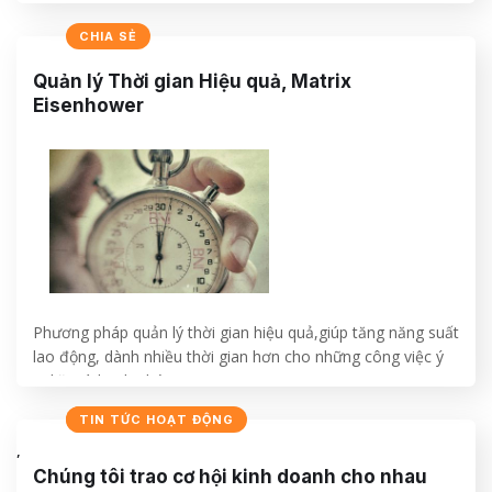
CHIA SẺ
CONTINUE READING
→
Quản lý Thời gian Hiệu quả, Matrix
Eisenhower
Phương pháp quản lý thời gian hiệu quả,giúp tăng năng suất
lao động, dành nhiều thời gian hơn cho những công việc ý
nghĩa và hạnh phúc.
NHẬT KÝ
TIN TỨC HOẠT ĐỘNG
CONTINUE READING
→
,
Chúng tôi trao cơ hội kinh doanh cho nhau