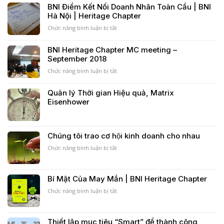
người
phá
BNI Điểm Kết Nối Doanh Nhân Toàn Cầu | BNI
Nhật
Pareto,
Hà Nội | Heritage Chapter
Bản
Ngyên
–
lý
Chức năng bình luận bị tắt
ở
Vòng
80/20,
BNI
tròn
nguyên
Điểm
BNI Heritage Chapter MC meeting –
ikigai
lý
Kết
September 2018
kinh
Nối
điển
Doanh
Chức năng bình luận bị tắt
ở
của
Nhân
BNI
mọi
Toàn
Heritage
Quản lý Thời gian Hiệu quả, Matrix
thời
Cầu
Chapter
Eisenhower
đại
|
MC
BNI
meeting
Hà
–
Nội
September
Chúng tôi trao cơ hội kinh doanh cho nhau
|
2018
Heritage
Chức năng bình luận bị tắt
ở
Chapter
Chúng
tôi
trao
Bí Mật Của May Mắn | BNI Heritage Chapter
cơ
hội
Chức năng bình luận bị tắt
ở
kinh
Bí
doanh
Mật
cho
Của
Thiết lập mục tiêu “Smart” để thành công