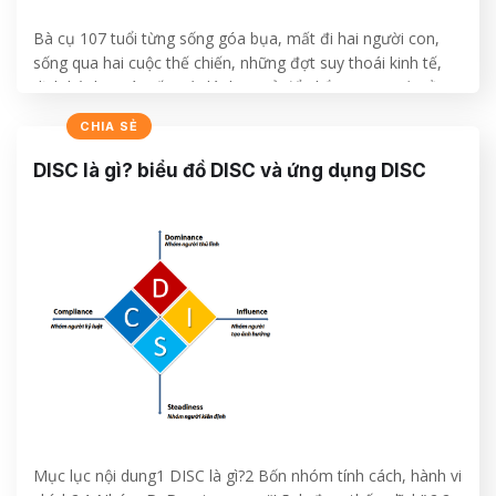
Bà cụ 107 tuổi từng sống góa bụa, mất đi hai người con,
sống qua hai cuộc thế chiến, những đợt suy thoái kinh tế,
dịch bệnh… Bà viết một lá thư ngỏ để nhắn mọi người rằng
“chuyện gì rồi cũng sẽ ổn”.
CHIA SẺ
CONTINUE READING
→
DISC là gì? biểu đồ DISC và ứng dụng DISC
Mục lục nội dung1 DISC là gì?2 Bốn nhóm tính cách, hành vi