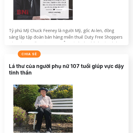
Tỷ phú Mỹ Chuck Feeney là người Mỹ, gốc Ai-len, đồng
sáng lập tập đoàn bán hàng miễn thuế Duty Free Shoppers
với Robert Miller năm 1960. Ông đã hoàn thành sứ mệnh
của cuộc đời mình là cho đi hơn 8 tỷ Đô vào tháng 9 năm
CHIA SẺ
2019 khi 89 tuổi
Lá thư của người phụ nữ 107 tuổi giúp vực dậy
CONTINUE READING
→
tinh thần