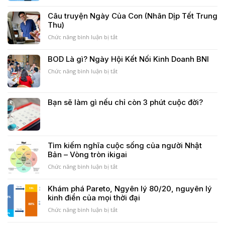
quyết
15
tăng
NGUYÊN
Câu truyện Ngày Của Con (Nhân Dịp Tết Trung
trưởng
TẮC
Thu)
đột
ĐỂ
phá
THIẾT
Chức năng bình luận bị tắt
ở
của
KẾ
Câu
mọi
MỘT
truyện
BOD Là gì? Ngày Hội Kết Nối Kinh Doanh BNI
startup
DỊCH
Ngày
VỤ
Chức năng bình luận bị tắt
Của
ở
TỐT
Con
BOD
(Nhân
Là
Dịp
gì?
Bạn sẽ làm gì nếu chỉ còn 3 phút cuộc đời?
Tết
Ngày
Trung
Hội
Thu)
Kết
Nối
Kinh
Tìm kiếm nghĩa cuộc sống của người Nhật
Doanh
Bản – Vòng tròn ikigai
BNI
Chức năng bình luận bị tắt
ở
Tìm
kiếm
Khám phá Pareto, Ngyên lý 80/20, nguyên lý
nghĩa
kinh điển của mọi thời đại
cuộc
sống
Chức năng bình luận bị tắt
ở
của
Khám