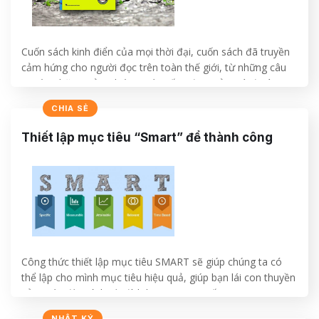
Cuốn sách kinh điển của mọi thời đại, cuốn sách đã truyền
cảm hứng cho người đọc trên toàn thế giới, từ những câu
truyện những trải nghiệm cuộc sống đơn giản mà đi vào
tâm trí người đọc một cách sâu sắc.
CHIA SẺ
CONTINUE READING
→
Thiết lập mục tiêu “Smart” để thành công
Công thức thiết lập mục tiêu SMART sẽ giúp chúng ta có
thể lập cho mình mục tiêu hiệu quả, giúp bạn lái con thuyền
của cuộc đời mình tới đích bạn mong muốn.
NHẬT KÝ