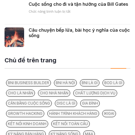
Heritage
mục
Cuộc sống cho đi và tận hưởng của Bill Gates
Chapter
tiêu
“Smart”
Chức năng bình luận bị tắt
ở
để
Cuộc
thành
sống
công
cho
Câu chuyện bếp lửa, bài học ý nghĩa của cuộc
đi
sống
và
tận
hưởng
của
Bill
Chủ đề trên trang
Gates
BNI BUSINESS BUILDER
BNI HÀ NỘI
BNI LÀ GÌ
BOD LÀ GÌ
CHO LÀ NHẬN
CHO NHÀ NHẬN
CHẤT LƯỢNG DỊCH VỤ
CÂN BẰNG CUỘC SỐNG
DISC LÀ GÌ
GIA ĐÌNH
GROWTH HACKING
HÀNH TRÌNH KHÁCH HÀNG
IKIGAI
KẾT NỐI KINH DOANH
KẾT NỐI TOÀN CẦU
KỸ NĂNG BÁN HÀNG
KỸ NĂNG SỐNG
M&A