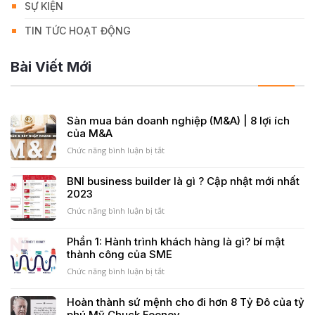
SỰ KIỆN
TIN TỨC HOẠT ĐỘNG
Bài Viết Mới
Sàn mua bán doanh nghiệp (M&A) | 8 lợi ích
của M&A
Chức năng bình luận bị tắt
ở
Sàn
mua
BNI business builder là gì ? Cập nhật mới nhất
bán
2023
doanh
nghiệp
Chức năng bình luận bị tắt
ở
(M&A)
BNI
|
business
Phần 1: Hành trình khách hàng là gì? bí mật
8
builder
thành công của SME
lợi
là
ích
gì
Chức năng bình luận bị tắt
ở
của
?
Phần
M&A
Cập
1:
Hoàn thành sứ mệnh cho đi hơn 8 Tỷ Đô của tỷ
nhật
Hành
phú Mỹ Chuck Feeney