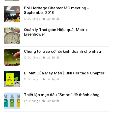
Vòng
80/20,
BNI
tròn
nguyên
Điểm
BNI Heritage Chapter MC meeting –
ikigai
lý
Kết
September 2018
kinh
Nối
điển
Doanh
Chức năng bình luận bị tắt
ở
của
Nhân
BNI
mọi
Toàn
Heritage
Quản lý Thời gian Hiệu quả, Matrix
thời
Cầu
Chapter
Eisenhower
đại
|
MC
BNI
meeting
Hà
–
Nội
September
Chúng tôi trao cơ hội kinh doanh cho nhau
|
2018
Heritage
Chức năng bình luận bị tắt
ở
Chapter
Chúng
tôi
trao
Bí Mật Của May Mắn | BNI Heritage Chapter
cơ
hội
Chức năng bình luận bị tắt
ở
kinh
Bí
doanh
Mật
cho
Của
Thiết lập mục tiêu “Smart” để thành công
nhau
May
Mắn
Chức năng bình luận bị tắt
ở
|
Thiết
BNI
lập