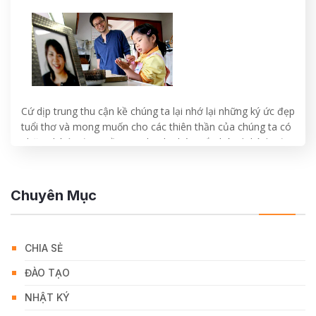
Cứ dịp trung thu cận kề chúng ta lại nhớ lại những ký ức đẹp
tuổi thơ và mong muốn cho các thiên thần của chúng ta có
những ký ức đẹp, niềm vui, hạnh phúc, gắn bó với ký ức đẹp
suốt cuộc đời. Câu chuyện dưới đây rất ý nghĩa, nhắn nhủ
tới…
Chuyên Mục
CONTINUE READING
→
CHIA SẺ
ĐÀO TẠO
NHẬT KÝ