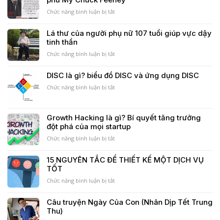
mới
trình
nhất
khách
Chức năng bình luận bị tắt
ở
2023
hàng
Hoàn
là
thành
Lá thư của người phụ nữ 107 tuổi giúp vực dậy
gì?
sứ
tinh thần
bí
mệnh
mật
cho
Chức năng bình luận bị tắt
ở
thành
đi
Lá
công
hơn
thư
DISC là gì? biểu đồ DISC và ứng dụng DISC
của
8
của
SME
Tỷ
Chức năng bình luận bị tắt
người
ở
Đô
phụ
DISC
của
nữ
là
tỷ
107
gì?
Growth Hacking là gì? Bí quyết tăng trưởng
phú
tuổi
biểu
đột phá của mọi startup
Mỹ
giúp
đồ
Chuck
vực
DISC
Chức năng bình luận bị tắt
ở
Feeney
dậy
và
Growth
tinh
ứng
Hacking
15 NGUYÊN TẮC ĐỂ THIẾT KẾ MỘT DỊCH VỤ
thần
dụng
là
TỐT
DISC
gì?
Bí
Chức năng bình luận bị tắt
ở
quyết
15
tăng
NGUYÊN
Câu truyện Ngày Của Con (Nhân Dịp Tết Trung
trưởng
TẮC
Thu)
đột
ĐỂ