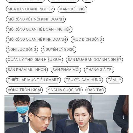
MUA BÁN DOANH NGHIỆP
MẠNG KẾT NỐI
MỞ RỘNG KẾT NỐI KINH DOANH
MỞ RỘNG QUAN HỆ DOANH NGHIỆP
MỞ RỘNG QUAN HỆ KINH DOANH
MỤC ĐÍCH SỐNG
NGHỊ LỰC SỐNG
NGUYÊN LÝ 80/20
QUẢN LÝ THỜI GIAN HIỆU QUẢ
SÀN MUA BÁN DOANH NGHIỆP
SẢN PHẨM MŨI NHỌN
SẢN PHẨM MỒI
THANG GIÁ TRỊ
THIẾT LẬP MỤC TIÊU SMART
TRUYỀN CẢM HỨNG
TÂM LÝ
VÒNG TRÒN IKIGAI
Ý NGHĨA CUỘC ĐỜI
ĐÀO TẠO