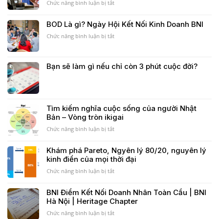
phá
THIẾT
Chức năng bình luận bị tắt
ở
của
KẾ
Câu
mọi
MỘT
truyện
BOD Là gì? Ngày Hội Kết Nối Kinh Doanh BNI
startup
DỊCH
Ngày
VỤ
Chức năng bình luận bị tắt
Của
ở
TỐT
Con
BOD
(Nhân
Là
Dịp
gì?
Bạn sẽ làm gì nếu chỉ còn 3 phút cuộc đời?
Tết
Ngày
Trung
Hội
Thu)
Kết
Nối
Kinh
Tìm kiếm nghĩa cuộc sống của người Nhật
Doanh
Bản – Vòng tròn ikigai
BNI
Chức năng bình luận bị tắt
ở
Tìm
kiếm
Khám phá Pareto, Ngyên lý 80/20, nguyên lý
nghĩa
kinh điển của mọi thời đại
cuộc
sống
Chức năng bình luận bị tắt
ở
của
Khám
người
phá
BNI Điểm Kết Nối Doanh Nhân Toàn Cầu | BNI
Nhật
Pareto,
Hà Nội | Heritage Chapter
Bản
Ngyên
–
lý
Chức năng bình luận bị tắt
ở