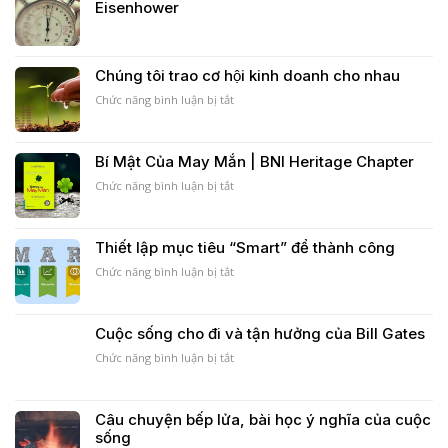
Eisenhower
đại
|
MC
BNI
meeting
Hà
–
Nội
September
Chúng tôi trao cơ hội kinh doanh cho nhau
|
2018
Heritage
ở
Chức năng bình luận bị tắt
Chapter
Chúng
tôi
trao
Bí Mật Của May Mắn | BNI Heritage Chapter
cơ
hội
ở
Chức năng bình luận bị tắt
kinh
Bí
doanh
Mật
cho
Của
Thiết lập mục tiêu “Smart” để thành công
nhau
May
Mắn
ở
Chức năng bình luận bị tắt
|
Thiết
BNI
lập
Heritage
mục
Cuộc sống cho đi và tận hưởng của Bill Gates
Chapter
tiêu
“Smart”
ở
Chức năng bình luận bị tắt
để
Cuộc
thành
sống
công
cho
Câu chuyện bếp lửa, bài học ý nghĩa của cuộc
đi
sống
và