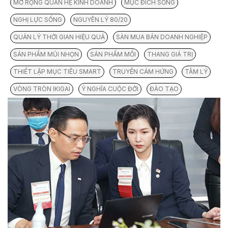
MỞ RỘNG QUAN HỆ KINH DOANH
MỤC ĐÍCH SỐNG
NGHỊ LỰC SỐNG
NGUYÊN LÝ 80/20
QUẢN LÝ THỜI GIAN HIỆU QUẢ
SÀN MUA BÁN DOANH NGHIỆP
SẢN PHẨM MŨI NHỌN
SẢN PHẨM MỒI
THANG GIÁ TRỊ
THIẾT LẬP MỤC TIÊU SMART
TRUYỀN CẢM HỨNG
TÂM LÝ
VÒNG TRÒN IKIGAI
Ý NGHĨA CUỘC ĐỜI
ĐÀO TẠO