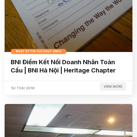
NHẬT KÝ TIN TỨC HOẠT ĐỘNG
BNI Điểm Kết Nối Doanh Nhân Toàn
Cầu | BNI Hà Nội | Heritage Chapter
VIEW MORE
15/ Th9/ 2018