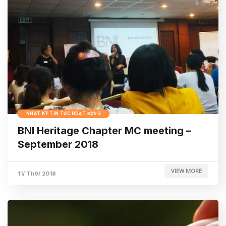
NHẬT KÝ TIN TỨC HOẠT ĐỘNG
BNI Heritage Chapter MC meeting –
September 2018
VIEW MORE
11/ Th9/ 2018