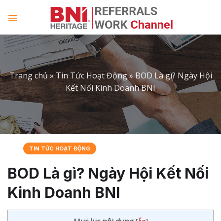
Skip
to
content
Trang chủ
»
Tin Tức Hoạt Động
»
BOD Là gì? Ngày Hội
Kết Nối Kinh Doanh BNI
TIN TỨC HOẠT ĐỘNG
BOD Là gì? Ngày Hội Kết Nối
Kinh Doanh BNI
Mục lục nội dung