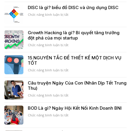
công
hơn
thư
DISC là gì? biểu đồ DISC và ứng dụng DISC
của
8
của
SME
Tỷ
người
ở
Chức năng bình luận bị tắt
Đô
phụ
DISC
của
nữ
là
tỷ
107
gì?
Growth Hacking là gì? Bí quyết tăng trưởng
phú
tuổi
biểu
đột phá của mọi startup
Mỹ
giúp
đồ
Chuck
vực
DISC
ở
Chức năng bình luận bị tắt
Feeney
dậy
và
Growth
tinh
ứng
Hacking
15 NGUYÊN TẮC ĐỂ THIẾT KẾ MỘT DỊCH VỤ
thần
dụng
là
TỐT
DISC
gì?
Bí
ở
Chức năng bình luận bị tắt
quyết
15
tăng
NGUYÊN
Câu truyện Ngày Của Con (Nhân Dịp Tết Trung
trưởng
TẮC
Thu)
đột
ĐỂ
phá
THIẾT
ở
Chức năng bình luận bị tắt
của
KẾ
Câu
mọi
MỘT
truyện
BOD Là gì? Ngày Hội Kết Nối Kinh Doanh BNI
startup
DỊCH
Ngày
VỤ
Của
ở
Chức năng bình luận bị tắt
TỐT
Con
BOD
(Nhân
Là
Dịp
gì?