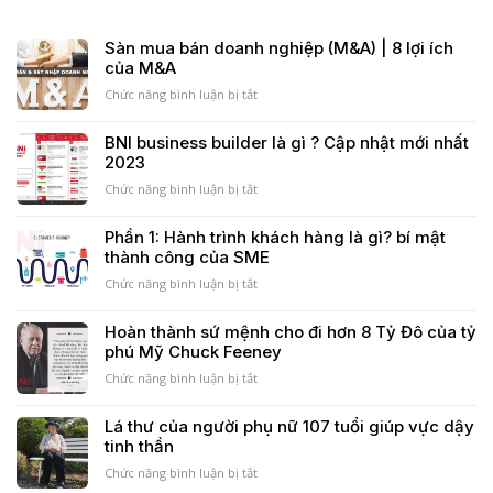
Sàn mua bán doanh nghiệp (M&A) | 8 lợi ích
của M&A
ở
Chức năng bình luận bị tắt
Sàn
mua
BNI business builder là gì ? Cập nhật mới nhất
bán
2023
doanh
nghiệp
ở
Chức năng bình luận bị tắt
(M&A)
BNI
|
business
Phần 1: Hành trình khách hàng là gì? bí mật
8
builder
thành công của SME
lợi
là
ích
gì
ở
Chức năng bình luận bị tắt
của
?
Phần
M&A
Cập
1:
Hoàn thành sứ mệnh cho đi hơn 8 Tỷ Đô của tỷ
nhật
Hành
phú Mỹ Chuck Feeney
mới
trình
nhất
khách
ở
Chức năng bình luận bị tắt
2023
hàng
Hoàn
là
thành
Lá thư của người phụ nữ 107 tuổi giúp vực dậy
gì?
sứ
tinh thần
bí
mệnh
mật
cho
ở
Chức năng bình luận bị tắt
thành
đi
Lá