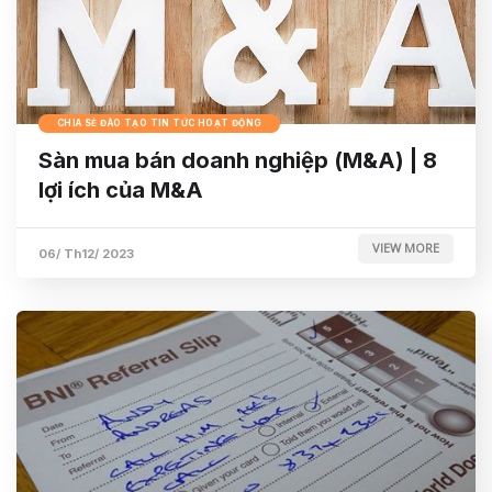
CHIA SẺ ĐÀO TẠO TIN TỨC HOẠT ĐỘNG
Sàn mua bán doanh nghiệp (M&A) | 8
lợi ích của M&A
VIEW MORE
06/ Th12/ 2023