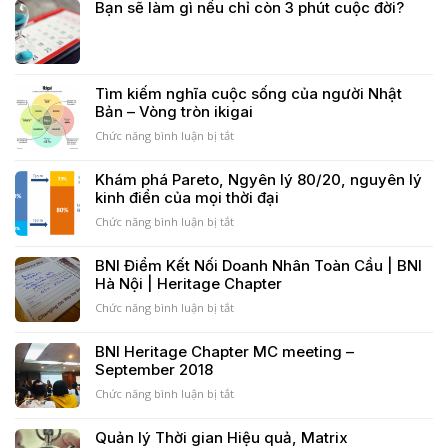
Bạn sẽ làm gì nếu chỉ còn 3 phút cuộc đời?
Tết
Ngày
Trung
Hội
Thu)
Kết
Nối
Kinh
Tìm kiếm nghĩa cuộc sống của người Nhật
Doanh
Bản – Vòng tròn ikigai
BNI
ở
Chức năng bình luận bị tắt
Tìm
kiếm
Khám phá Pareto, Ngyên lý 80/20, nguyên lý
nghĩa
kinh điển của mọi thời đại
cuộc
sống
ở
Chức năng bình luận bị tắt
của
Khám
người
phá
BNI Điểm Kết Nối Doanh Nhân Toàn Cầu | BNI
Nhật
Pareto,
Hà Nội | Heritage Chapter
Bản
Ngyên
–
lý
ở
Chức năng bình luận bị tắt
Vòng
80/20,
BNI
tròn
nguyên
Điểm
BNI Heritage Chapter MC meeting –
ikigai
lý
Kết
September 2018
kinh
Nối
điển
Doanh
ở
Chức năng bình luận bị tắt
của
Nhân
BNI
mọi
Toàn
Heritage
Quản lý Thời gian Hiệu quả, Matrix
thời
Cầu
Chapter