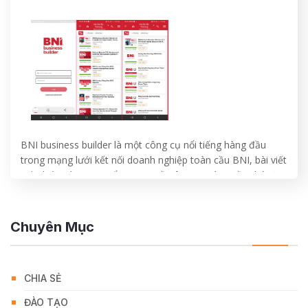
BNI business builder là một công cụ nổi tiếng hàng đầu
trong mạng lưới kết nối doanh nghiệp toàn cầu BNI, bài viết
giới thiệu và review tổng quan về công cụ này. Điều thú vị
đáng học hỏi của tổ chức BNI là cách đưa các giá trị cốt lõi
của tổ chức mình…
Chuyên Mục
CONTINUE READING
→
CHIA SẺ
ĐÀO TẠO