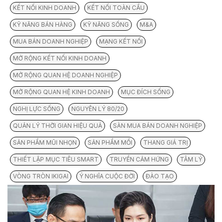
KẾT NỐI KINH DOANH
KẾT NỐI TOÀN CẦU
KỸ NĂNG BÁN HÀNG
KỸ NĂNG SỐNG
M&A
MUA BÁN DOANH NGHIỆP
MẠNG KẾT NỐI
MỞ RỘNG KẾT NỐI KINH DOANH
MỞ RỘNG QUAN HỆ DOANH NGHIỆP
MỞ RỘNG QUAN HỆ KINH DOANH
MỤC ĐÍCH SỐNG
NGHỊ LỰC SỐNG
NGUYÊN LÝ 80/20
QUẢN LÝ THỜI GIAN HIỆU QUẢ
SÀN MUA BÁN DOANH NGHIỆP
SẢN PHẨM MŨI NHỌN
SẢN PHẨM MỒI
THANG GIÁ TRỊ
THIẾT LẬP MỤC TIÊU SMART
TRUYỀN CẢM HỨNG
TÂM LÝ
VÒNG TRÒN IKIGAI
Ý NGHĨA CUỘC ĐỜI
ĐÀO TẠO