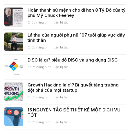
của
?
Phần
M&A
Cập
1:
Hoàn thành sứ mệnh cho đi hơn 8 Tỷ Đô của tỷ
nhật
Hành
phú Mỹ Chuck Feeney
mới
trình
nhất
khách
Chức năng bình luận bị tắt
ở
2023
hàng
Hoàn
là
thành
Lá thư của người phụ nữ 107 tuổi giúp vực dậy
gì?
sứ
tinh thần
bí
mệnh
mật
cho
Chức năng bình luận bị tắt
ở
thành
đi
Lá
công
hơn
thư
DISC là gì? biểu đồ DISC và ứng dụng DISC
của
8
của
SME
Tỷ
Chức năng bình luận bị tắt
người
ở
Đô
phụ
DISC
của
nữ
là
tỷ
107
gì?
Growth Hacking là gì? Bí quyết tăng trưởng
phú
tuổi
biểu
đột phá của mọi startup
Mỹ
giúp
đồ
Chuck
vực
DISC
Chức năng bình luận bị tắt
ở
Feeney
dậy
và
Growth
tinh
ứng
Hacking
15 NGUYÊN TẮC ĐỂ THIẾT KẾ MỘT DỊCH VỤ
thần
dụng
là
TỐT
DISC
gì?
Bí
Chức năng bình luận bị tắt
ở
quyết
15