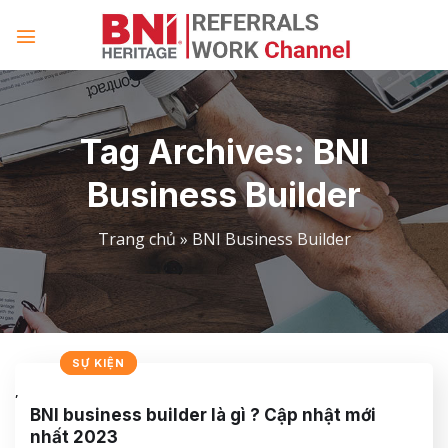
Skip
to
content
Tag Archives:
BNI
Business Builder
Trang chủ
»
BNI Business Builder
CHIA SẺ
SỰ KIỆN
,
BNI business builder là gì ? Cập nhật mới
nhất 2023