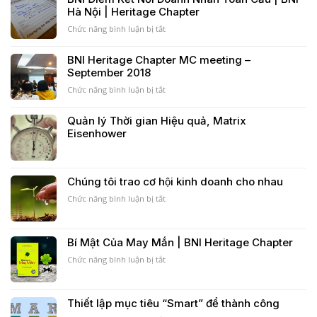
Nhật
Pareto,
Hà Nội | Heritage Chapter
Bản
Ngyên
–
lý
Chức năng bình luận bị tắt
ở
Vòng
80/20,
BNI
tròn
nguyên
Điểm
BNI Heritage Chapter MC meeting –
ikigai
lý
Kết
September 2018
kinh
Nối
điển
Doanh
Chức năng bình luận bị tắt
ở
của
Nhân
BNI
mọi
Toàn
Heritage
Quản lý Thời gian Hiệu quả, Matrix
thời
Cầu
Chapter
Eisenhower
đại
|
MC
BNI
meeting
Hà
–
Nội
September
Chúng tôi trao cơ hội kinh doanh cho nhau
|
2018
Heritage
Chức năng bình luận bị tắt
ở
Chapter
Chúng
tôi
trao
Bí Mật Của May Mắn | BNI Heritage Chapter
cơ
hội
Chức năng bình luận bị tắt
ở
kinh
Bí
doanh
Mật
cho
Của
Thiết lập mục tiêu “Smart” để thành công
nhau
May