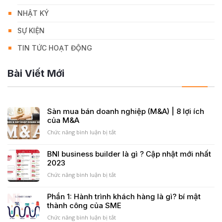
NHẬT KÝ
SỰ KIỆN
TIN TỨC HOẠT ĐỘNG
Bài Viết Mới
Sàn mua bán doanh nghiệp (M&A) | 8 lợi ích
của M&A
Chức năng bình luận bị tắt
ở
Sàn
mua
BNI business builder là gì ? Cập nhật mới nhất
bán
2023
doanh
nghiệp
Chức năng bình luận bị tắt
ở
(M&A)
BNI
|
business
Phần 1: Hành trình khách hàng là gì? bí mật
8
builder
thành công của SME
lợi
là
ích
gì
Chức năng bình luận bị tắt
ở