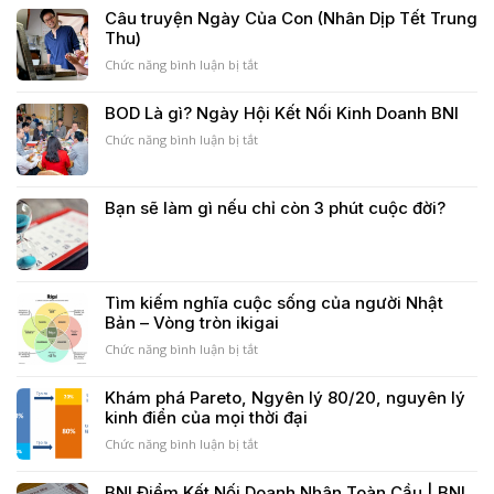
tăng
NGUYÊN
Câu truyện Ngày Của Con (Nhân Dịp Tết Trung
trưởng
TẮC
Thu)
đột
ĐỂ
phá
THIẾT
Chức năng bình luận bị tắt
ở
của
KẾ
Câu
mọi
MỘT
truyện
BOD Là gì? Ngày Hội Kết Nối Kinh Doanh BNI
startup
DỊCH
Ngày
VỤ
Chức năng bình luận bị tắt
Của
ở
TỐT
Con
BOD
(Nhân
Là
Dịp
gì?
Bạn sẽ làm gì nếu chỉ còn 3 phút cuộc đời?
Tết
Ngày
Trung
Hội
Thu)
Kết
Nối
Kinh
Tìm kiếm nghĩa cuộc sống của người Nhật
Doanh
Bản – Vòng tròn ikigai
BNI
Chức năng bình luận bị tắt
ở
Tìm
kiếm
Khám phá Pareto, Ngyên lý 80/20, nguyên lý
nghĩa
kinh điển của mọi thời đại
cuộc
sống
Chức năng bình luận bị tắt
ở
của
Khám
người
phá
BNI Điểm Kết Nối Doanh Nhân Toàn Cầu | BNI