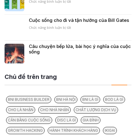
Mắn
Chức năng bình luận bị tắt
ở
|
Thiết
BNI
lập
Heritage
mục
Cuộc sống cho đi và tận hưởng của Bill Gates
Chapter
tiêu
“Smart”
Chức năng bình luận bị tắt
ở
để
Cuộc
thành
sống
công
cho
Câu chuyện bếp lửa, bài học ý nghĩa của cuộc
đi
sống
và
tận
hưởng
của
Bill
Chủ đề trên trang
Gates
BNI BUSINESS BUILDER
BNI HÀ NỘI
BNI LÀ GÌ
BOD LÀ GÌ
CHO LÀ NHẬN
CHO NHÀ NHẬN
CHẤT LƯỢNG DỊCH VỤ
CÂN BẰNG CUỘC SỐNG
DISC LÀ GÌ
GIA ĐÌNH
GROWTH HACKING
HÀNH TRÌNH KHÁCH HÀNG
IKIGAI