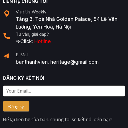
LIÊN HỆ CHÚNG TÔI
Visit Us Weekly
Tầng 3. Toà Nhà Golden Palace, 54 Lê Văn
Lương, Yên Hoà, Hà Nội
Tư vấn, giải đáp?
=>Click:
Hotline
E-Mail
banthanhvien. heritage@gmail.com
ĐĂNG KÝ KẾT NỐI
Để lại liên hệ của bạn. chúng tôi sẽ kết nối đến bạn!